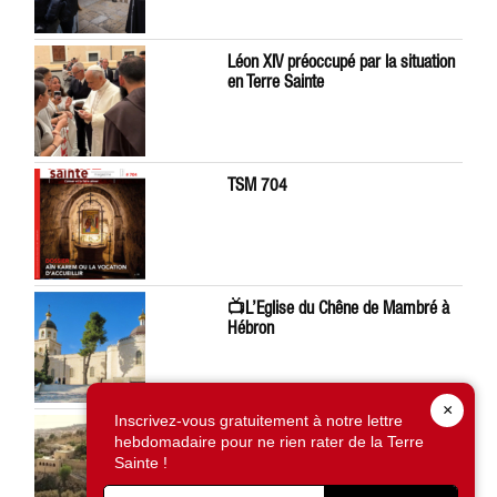
Léon XIV préoccupé par la situation
en Terre Sainte
TSM 704
📺L’Eglise du Chêne de Mambré à
Hébron
×
Inscrivez-vous gratuitement à notre lettre
À Silwan, la saisie d’une terre du
hebdomadaire pour ne rien rater de la Terre
Patriarcat grec-orthodoxe inquiète
Sainte !