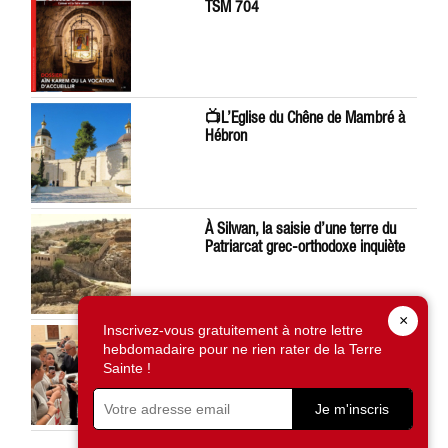
TSM 704
📺L’Eglise du Chêne de Mambré à
Hébron
À Silwan, la saisie d’une terre du
Patriarcat grec-orthodoxe inquiète
×
Inscrivez-vous gratuitement à notre lettre
Léon XIV préoccupé par la situation
hebdomadaire pour ne rien rater de la Terre
en Terre Sainte
Sainte !
Je m'inscris