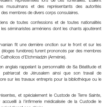
taient représentées lors de ces funérailles. Étaient
res musulmans et des représentants des autorités
que des membres de divers corps consulaires.
ens de toutes confessions et de toutes nationalités
nt les séminaristes arméniens dont les chants ajoutèrent
rvanian fit une dernière onction sur le front et sur les
es (éloges funèbres) furent prononcés par des membres
u Catholicos d’Etchmiadzin (Arménie).
n anglais rappelant la personnalité de Sa Béatitude et
patriarcat de Jérusalem ainsi que son travail de
re sur les travaux entrepris pour la bibliothèque ou le
résentes, et spécialement le Custode de Terre Sainte,
ir accueilli à l’infirmerie médicalisée de la Custodie le