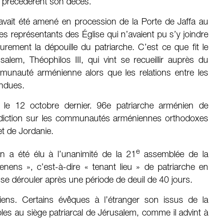
i précédèrent son décès.
 avait été amené en procession de la Porte de Jaffa au
Les représentants des Église qui n’avaient pu s’y joindre
eurement la dépouille du patriarche. C’est ce que fit le
alem, Théophilos III, qui vint se recueillir auprès du
munauté arménienne alors que les relations entre les
endues.
le 12 octobre dernier. 96e patriarche arménien de
uridiction sur les communautés arméniennes orthodoxes
 et de Jordanie.
e
n a été élu à l’unanimité de la 21
assemblée de la
enens », c’est-à-dire « tenant lieu » de patriarche en
t se dérouler après une période de deuil de 40 jours.
siens. Certains évêques à l’étranger son issus de la
ibles au siège patriarcal de Jérusalem, comme il advint à