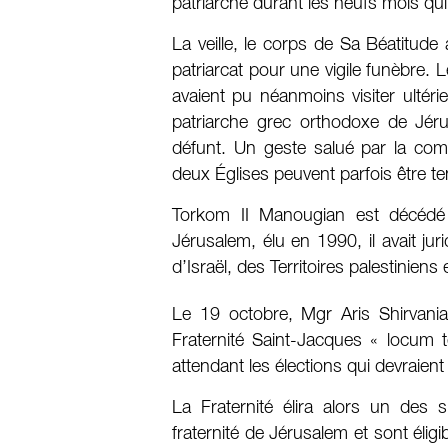
patriarche durant les neufs mois qu
La veille, le corps de Sa Béatitude
patriarcat pour une vigile funèbre. 
avaient pu néanmoins visiter ultéri
patriarche grec orthodoxe de Jérus
défunt. Un geste salué par la com
deux Églises peuvent parfois être t
Torkom II Manougian est décédé 
Jérusalem, élu en 1990, il avait j
d’Israël, des Territoires palestiniens
Le 19 octobre, Mgr Aris Shirvania
Fraternité Saint-Jacques « locum t
attendant les élections qui devraien
La Fraternité élira alors un des 
fraternité de Jérusalem et sont élig