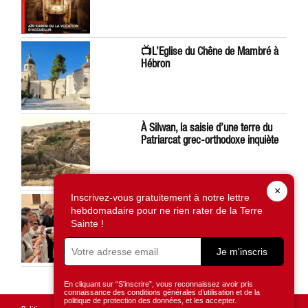
📺L’Eglise du Chêne de Mambré à
Hébron
À Silwan, la saisie d’une terre du
Patriarcat grec-orthodoxe inquiète
×
Inscrivez-vous gratuitement à notre lettre
Léon XIV préoccupé par la situation
hebdomadaire pour ne rien rater de la Terre
en Terre Sainte
Sainte !
Je m'inscris
En cliquant sur “S'inscrire”, vous reconnaissez avoir pris
connaissance des conditions générales d’utilisation et de la
politique de protection des données, et les accepter.