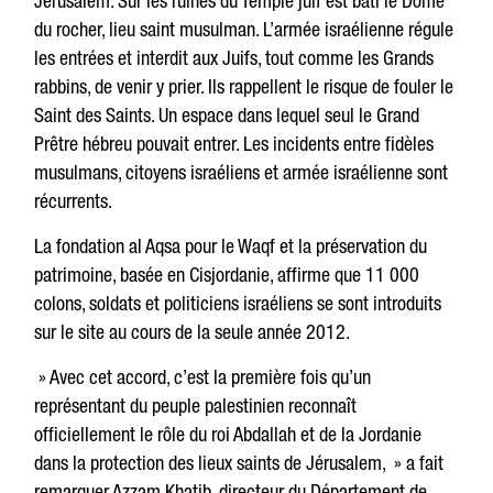
Jérusalem. Sur les ruines du Temple juif est bâti le Dôme
du rocher, lieu saint musulman. L’armée israélienne régule
les entrées et interdit aux Juifs, tout comme les Grands
rabbins, de venir y prier. Ils rappellent le risque de fouler le
Saint des Saints. Un espace dans lequel seul le Grand
Prêtre hébreu pouvait entrer. Les incidents entre fidèles
musulmans, citoyens israéliens et armée israélienne sont
récurrents.
La fondation al Aqsa pour le Waqf et la préservation du
patrimoine, basée en Cisjordanie, affirme que 11 000
colons, soldats et politiciens israéliens se sont introduits
sur le site au cours de la seule année 2012.
» Avec cet accord, c’est la première fois qu’un
représentant du peuple palestinien reconnaît
officiellement le rôle du roi Abdallah et de la Jordanie
dans la protection des lieux saints de Jérusalem, » a fait
remarquer Azzam Khatib, directeur du Département de