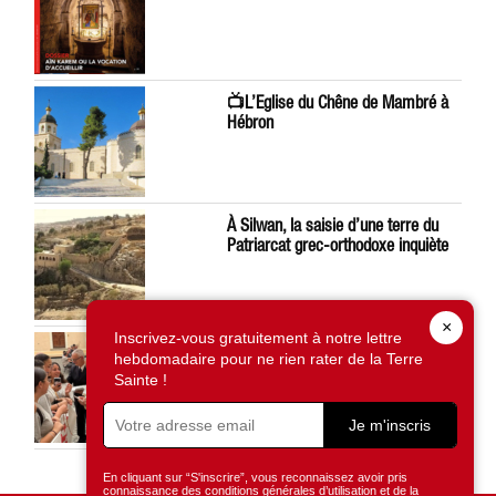
📺L’Eglise du Chêne de Mambré à
Hébron
À Silwan, la saisie d’une terre du
Patriarcat grec-orthodoxe inquiète
×
Inscrivez-vous gratuitement à notre lettre
Léon XIV préoccupé par la situation
hebdomadaire pour ne rien rater de la Terre
en Terre Sainte
Sainte !
Je m'inscris
En cliquant sur “S'inscrire”, vous reconnaissez avoir pris
connaissance des conditions générales d’utilisation et de la