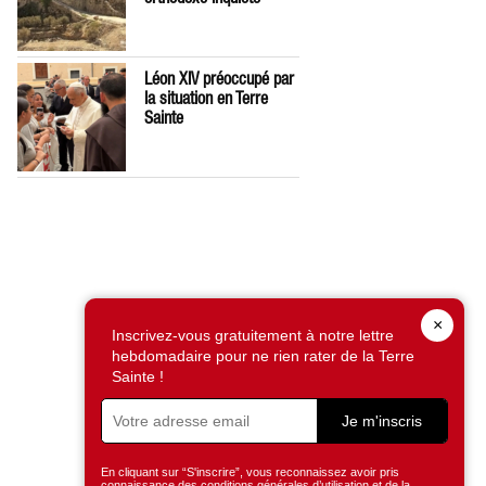
Léon XIV préoccupé par
la situation en Terre
Sainte
×
Inscrivez-vous gratuitement à notre lettre
hebdomadaire pour ne rien rater de la Terre
Sainte !
Je m'inscris
En cliquant sur “S'inscrire”, vous reconnaissez avoir pris
connaissance des conditions générales d’utilisation et de la