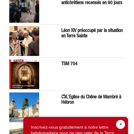
antichrétiens recensés en 90 jours
Léon XIV préoccupé par la situation
en Terre Sainte
TSM 704
📺L’Eglise du Chêne de Mambré à
Hébron
×
Inscrivez-vous gratuitement à notre lettre
À Silwan, la saisie d’une terre du
hebdomadaire pour ne rien rater de la Terre