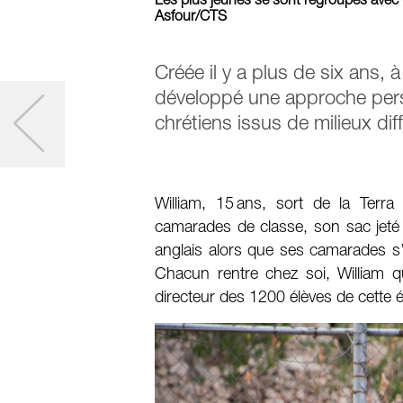
Les plus jeunes se sont regroupés avec
Asfour/CTS
Créée il y a plus de six ans, 
développé une approche perso
chrétiens issus de milieux diffi
William, 15 ans, sort de la Ter
camarades de classe, son sac jeté s
anglais alors que ses camarades s’él
Chacun rentre chez soi, William qu
directeur des 1200 élèves de cette 