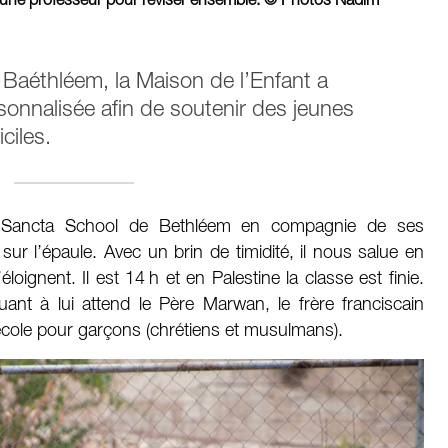
 une professeur pour réviser ensemble. © Photos Nadim
à Baéthléem, la Maison de l’Enfant a
nnalisée afin de soutenir des jeunes
ciles.
ra Sancta School de Bethléem en compagnie de ses
ur l’épaule. Avec un brin de timidité, il nous salue en
oignent. Il est 14 h et en Palestine la classe est finie.
ant à lui attend le Père Marwan, le frère franciscain
école pour garçons (chrétiens et musulmans).