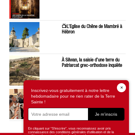
📺L’Eglise du Chêne de Mambré à
Hébron
À Silwan, la saisie d’une terre du
Patriarcat grec-orthodoxe inquiète
×
Inscrivez-vous gratuitement à notre lettre
Léon XIV préoccupé par la situation
hebdomadaire pour ne rien rater de la Terre
en Terre Sainte
Sainte !
Je m'inscris
En cliquant sur “S'inscrire”, vous reconnaissez avoir pris
connaissance des conditions générales d’utilisation et de la