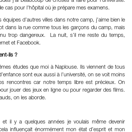
des j’ai beaucoup de choses à faire pour l’université.
de cas pour l’hôpital où je prépare mes examens.
 équipes d’autres villes dans notre camp, j’aime bien le
foot dans la rue comme tous les garçons du camp, mais
venu trop dangereux. La nuit, s’il me reste du temps,
ernet et Facebook.
nt-ils ?
êmes études que moi à Naplouse. Ils viennent de tous
d’enfance sont eux aussi à l’université, on se voit moins
os rencontres car notre temps libre est précieux. On
ur jouer des jeux en ligne ou pour regarder des films.
hauds, on les aborde.
s et il y a quelques années je voulais même devenir
e cela influençait énormément mon état d’esprit et mon