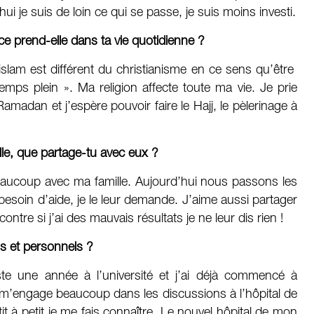
i je suis de loin ce qui se passe, je suis moins investi.
ace prend-elle dans ta vie quotidienne ?
slam est différent du christianisme en ce sens qu’être
emps plein ». Ma religion affecte toute ma vie. Je prie
Ramadan et j’espère pouvoir faire le Hajj, le pèlerinage à
le, que partage-tu avec eux ?
eaucoup avec ma famille. Aujourd’hui nous passons les
besoin d’aide, je le leur demande. J’aime aussi partager
re si j’ai des mauvais résultats je ne leur dis rien !
ls et personnels ?
ste une année à l’université et j’ai déjà commencé à
e m’engage beaucoup dans les discussions à l’hôpital de
it à petit je me fais connaître. Le nouvel hôpital de mon