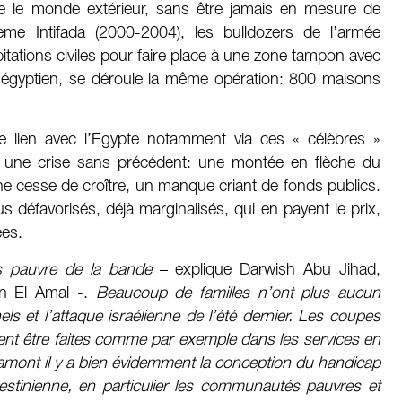
pte le monde extérieur, sans être jamais en mesure de
ème Intifada (2000-2004), les bulldozers de l’armée
itations civiles pour faire place à une zone tampon avec
té égyptien, se déroule la même opération: 800 maisons
 le lien avec l’Egypte notamment via ces « célèbres »
hui une crise sans précédent: une montée en flèche du
e cesse de croître, un manque criant de fonds publics.
s défavorisés, déjà marginalisés, qui en payent le prix,
es.
us pauvre de la bande
– explique Darwish Abu Jihad,
on El Amal -.
Beaucoup de familles n’ont plus aucun
ls et l’attaque israélienne de l’été dernier. Les coupes
vent être faites comme par exemple dans les services en
amont il y a bien évidemment la conception du handicap
estinienne, en particulier les communautés pauvres et