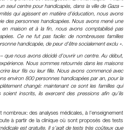
’un seul centre pour handicapés, dans la ville de Gaza –
mités qui agissent en matière d’éducation, nous avons
 vie des personnes handicapées. Nous avons mené une
n en maison et à la fin, nous avons comptabilisé pas
pées. Ce ne fut pas facile: de nombreuses familles
ersonne handicapée, de peur d’être socialement exclu ».
– que nous avons décidé d’ouvrir un centre. Au début,
 d’expérience. Nous sommes retournés dans les maisons
scrire leur fils ou leur fille. Nous avons commencé avec
ons environ 800 personnes handicapées par an, pour la
plètement changé: maintenant ce sont les familles qui
oient inscrits, ils exercent des pressions afin qu’ils
ont nombreux: des analyses médicales, à l’enseignement
ute à partir de la clinique où sont proposés des tests
dicale est gratuite. Il s’agit de tests très coûteux que