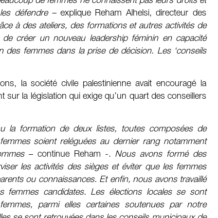
beaucoup de femmes ne connaissent pas leurs droits et
les défendre –
explique Reham Alhelsi, directeur des
âce à des ateliers, des formations et autres activités de
 de créer un nouveau leadership féminin en capacité
ion des femmes dans la prise de décision. Les ‘conseils
.
ns, la société civile palestinienne avait encouragé la
sur la législation qui exige qu’un quart des conseillers
u la formation de deux listes, toutes composées de
 femmes soient reléguées au dernier rang notamment
hommes
– continue Reham -.
Nous avons formé des
iser les activités des sièges et éviter que les femmes
parents ou connaissances. Et enfin, nous avons travaillé
s femmes candidates. Les élections locales se sont
femmes, parmi elles certaines soutenues par notre
lles se sont retrouvées dans les conseils municipaux de