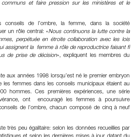
s communs et faire pression sur les ministères et le
 conseils de l’ombre, la femme, dans la société
uer un rôle central: «
Nous continuons la lutte contre la
mmes, perpétuée en étroite collaboration avec les lois
qui assignent la femme à rôle de reproductrice faisant fi
us de prise de décision
», expliquent les membres du
onte aux années 1998 lorsqu’est né le premier embryon
ue les femmes dans les conseils municipaux étaient au
00 hommes. Ces premières expériences, une série
évérance, ont encouragé les femmes à poursuivre
35 conseils de l’ombre, chacun composé de cinq à neuf
ste très peu égalitaire: selon les données recueillies par
atistiques et selon les dernières mises à jour datant du