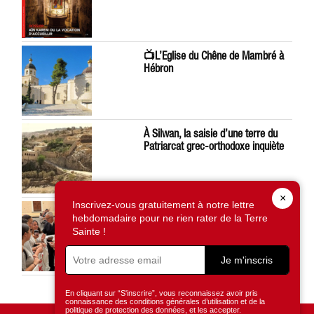
📺L’Eglise du Chêne de Mambré à
Hébron
À Silwan, la saisie d’une terre du
Patriarcat grec-orthodoxe inquiète
×
Inscrivez-vous gratuitement à notre lettre
Léon XIV préoccupé par la situation
hebdomadaire pour ne rien rater de la Terre
en Terre Sainte
Sainte !
Je m'inscris
En cliquant sur “S'inscrire”, vous reconnaissez avoir pris
connaissance des conditions générales d’utilisation et de la
politique de protection des données, et les accepter.