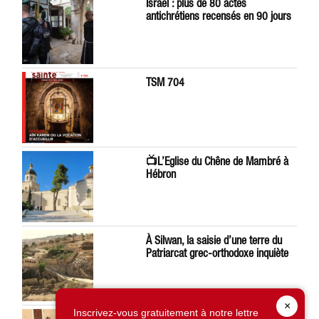
Israël : plus de 80 actes
antichrétiens recensés en 90 jours
TSM 704
📺L’Eglise du Chêne de Mambré à
Hébron
À Silwan, la saisie d’une terre du
Patriarcat grec-orthodoxe inquiète
×
Inscrivez-vous gratuitement à notre lettre
Léon XIV préoccupé par la situation