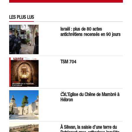
LES PLUS LUS
Israël : plus de 80 actes
antichrétiens recensés en 90 jours
TSM 704
📺L’Eglise du Chêne de Mambré à
Hébron
À Silwan, la saisie d’une terre du