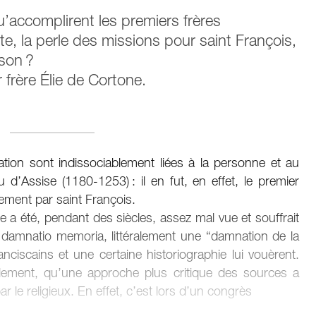
’accomplirent les premiers frères
nte, la perle des missions pour saint François,
ison ?
 frère Élie de Cortone.
tion sont indissociablement liées à la personne et au
d’Assise (1180-1253) : il en fut, en effet, le premier
tement par saint François.
se a été, pendant des siècles, assez mal vue et souffrait
damnatio memoria, littéralement une “damnation de la
ciscains et une certaine historiographie lui vouèrent.
ement, qu’une approche plus critique des sources a
r le religieux. En effet, c’est lors d’un congrès