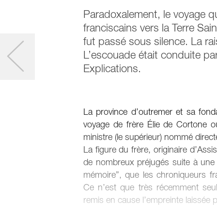
Paradoxalement, le voyage qu
franciscains vers la Terre Sai
fut passé sous silence. La ra
L’escouade était conduite par
Explications.
La province d’outremer et sa fonda
voyage de frère Élie de Cortone ou 
ministre (le supérieur) nommé direc
La figure du frère, originaire d’Assi
de nombreux préjugés suite à une 
mémoire”, que les chroniqueurs fran
Ce n’est que très récemment seul
remis en cause l’empreinte laissée pa