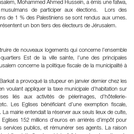
érusalem, Mohammed Ahmed Hussein, a émis une fatwa,
ux musulmans de participer aux élections. Lors des
ins de 1 % des Palestiniens se sont rendus aux urnes.
présentent un bon tiers des électeurs de Jérusalem.
struire de nouveaux logements qui concerne l’ensemble
artiers Est de la ville sainte, l’une des principales
salem concerne la politique fiscale de la municipalité à
Barkat a provoqué la stupeur en janvier dernier chez les
en voulant appliquer la taxe municipale d’habitation sur
s liés aux activités de pèlerinages, d’hôtellerie-
etc. Les Eglises bénéficiant d’une exemption fiscale,
La mairie entendait la réserver aux seuls lieux de culte,
Eglises 152 millions d’euros en arriérés d’impôt pour
ses services publics, et rémunérer ses agents. La raison