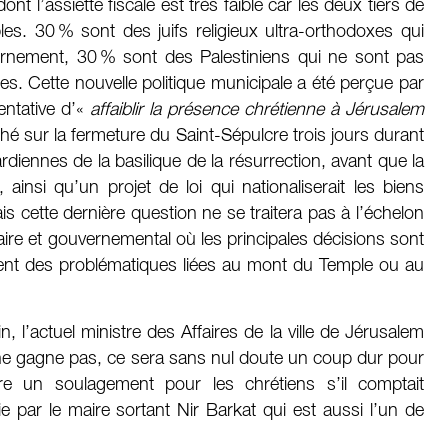
ont l’assiette fiscale est très faible car les deux tiers de
es. 30 % sont des juifs religieux ultra-orthodoxes qui
ernement, 30 % sont des Palestiniens qui ne sont pas
s. Cette nouvelle politique municipale a été perçue par
entative d’«
affaiblir la présence chrétienne à Jérusalem
é sur la fermeture du Saint-Sépulcre trois jours durant
gardiennes de la basilique de la résurrection, avant que la
ainsi qu’un projet de loi qui nationaliserait les biens
is cette dernière question ne se traitera pas à l’échelon
ire et gouvernemental où les principales décisions sont
ent des problématiques liées au mont du Temple ou au
in, l’actuel ministre des Affaires de la ville de Jérusalem
e gagne pas, ce sera sans nul doute un coup dur pour
re un soulagement pour les chrétiens s’il comptait
e par le maire sortant Nir Barkat qui est aussi l’un de