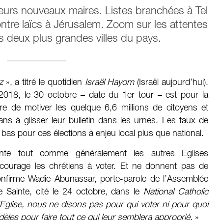
 leurs nouveaux maires. Listes branchées à Tel
contre laïcs à Jérusalem. Zoom sur les attentes
s deux plus grandes villes du pays.
z
», a titré le quotidien
Israël Hayom
(Israël aujourd’hui).
 2018, le 30 octobre – date du 1er tour – est pour la
oire de motiver les quelque 6,6 millions de citoyens et
ans à glisser leur bulletin dans les urnes. Les taux de
t bas pour ces élections à enjeu local plus que national.
ainte tout comme généralement les autres Eglises
courage les chrétiens à voter. Et ne donnent pas de
nfirme Wadie Abunassar, porte-parole de l’Assemblée
e Sainte, cité le 24 octobre, dans le
National Catholic
’Eglise, nous ne disons pas pour qui voter ni pour quoi
dèles pour faire tout ce qui leur semblera approprié.
»