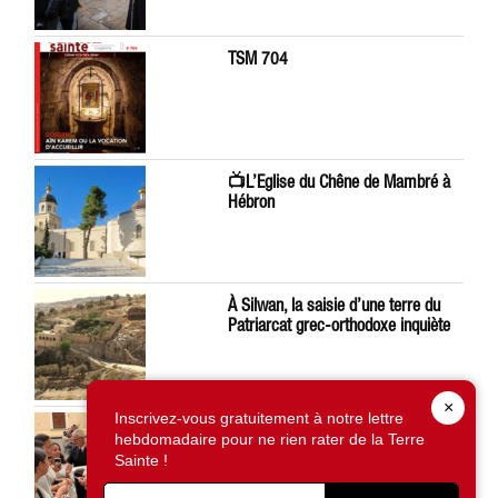
TSM 704
📺L’Eglise du Chêne de Mambré à
Hébron
À Silwan, la saisie d’une terre du
Patriarcat grec-orthodoxe inquiète
×
Inscrivez-vous gratuitement à notre lettre
Léon XIV préoccupé par la situation
hebdomadaire pour ne rien rater de la Terre
en Terre Sainte
Sainte !