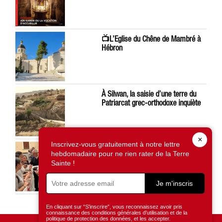
📺L’Eglise du Chêne de Mambré à
Hébron
À Silwan, la saisie d’une terre du
Patriarcat grec-orthodoxe inquiète
×
Inscrivez-vous gratuitement à notre lettre
Léon XIV préoccupé par la situation
hebdomadaire pour ne rien rater de la Terre
en Terre Sainte
Sainte !
Je m'inscris
En cliquant sur “S'inscrire”, vous reconnaissez avoir pris
connaissance des conditions générales d’utilisation et de la
politique de protection des données, et les accepter.