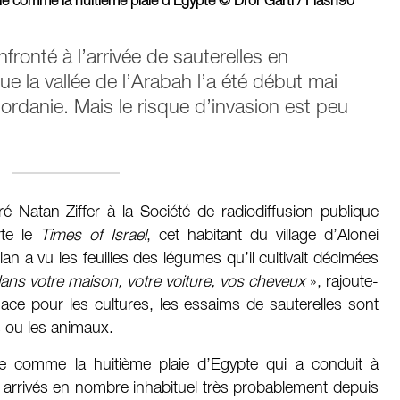
ble comme la huitième plaie d'Egypte © Dror Garti / Flash90
fronté à l’arrivée de sauterelles en
e la vallée de l’Arabah l’a été début mai
rdanie. Mais le risque d’invasion est peu
ré Natan Ziffer à la Société de radiodiffusion publique
rte le
Times of Israel
, cet habitant du village d’Alonei
n a vu les feuilles des légumes qu’il cultivait décimées
dans votre maison, votre voiture, vos cheveux
», rajoute-
nace pour les cultures, les essaims de sauterelles sont
 ou les animaux.
le comme la huitième plaie d’Egypte qui a conduit à
nt arrivés en nombre inhabituel très probablement depuis