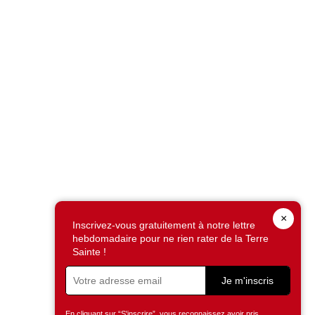
×
Inscrivez-vous gratuitement à notre lettre
hebdomadaire pour ne rien rater de la Terre
Sainte !
Je m'inscris
En cliquant sur “S'inscrire”, vous reconnaissez avoir pris