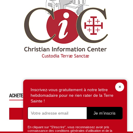
×
Inscrivez-vous gratuitement à notre lettre
ACHETEZ CE NUMÉRO
hebdomadaire pour ne rien rater de la Terre
Sainte !
Accédez à la boutique
Je m'inscris
En cliquant sur “S'inscrire”, vous reconnaissez avoir pris
connaissance des conditions générales d’utilisation et de la