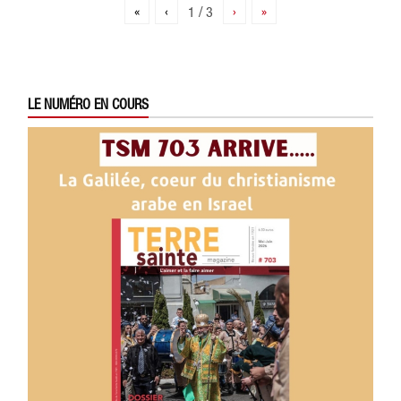
«
‹
1 / 3
›
»
LE NUMÉRO EN COURS