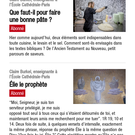
l’École Cathédrale-Paris
Que faut-il pour faire
une bonne pâte ?
Hier comme aujourd’hui, deux éléments sont indispensables dans
toute cuisine, le levain et le sel. Comment sont-ils envisagés dans
les textes bibliques ? De l’Ancien Testament au Nouveau, petit
parcours de saveurs.
Claire Burkel, enseignante à
l’École Cathédrale-Paris
Élie le prophète
“Moi, Seigneur, je suis ton
serviteur privilégié, je me suis
opposé tout seul à tous ceux qui s’étaient détournés de toi, et
maintenant leurs amis me recherchent pour me tuer”. 1R 19, 10 et
14. Deux fois de suite, à quelques versets d’intervalle, exactement
la même phrase, réponse du prophète Élie à la même question de
Dieu “Que fais-tu ici, Élie ?” Cette répétition montre qu’Élie n’a pas