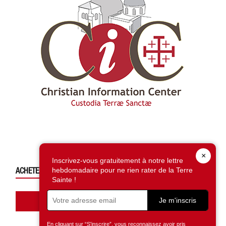
×
Inscrivez-vous gratuitement à notre lettre
ACHETEZ CE NUMÉRO
hebdomadaire pour ne rien rater de la Terre
Sainte !
Accédez à la boutique
Je m'inscris
En cliquant sur “S'inscrire”, vous reconnaissez avoir pris