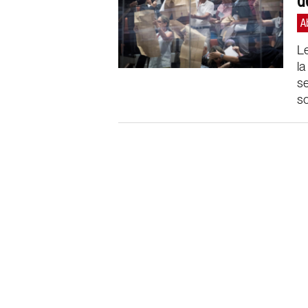
d
Le
la
se
so