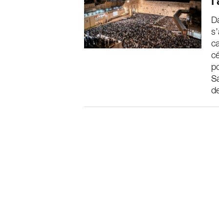
l
Da
s’
c
cé
po
S
de