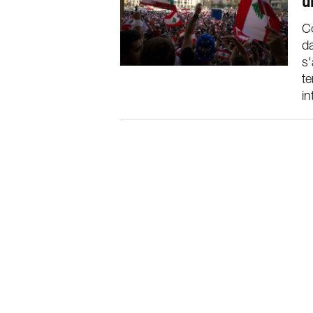
u
C
da
s'
te
in