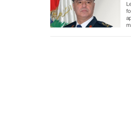
Le
fo
ap
ma