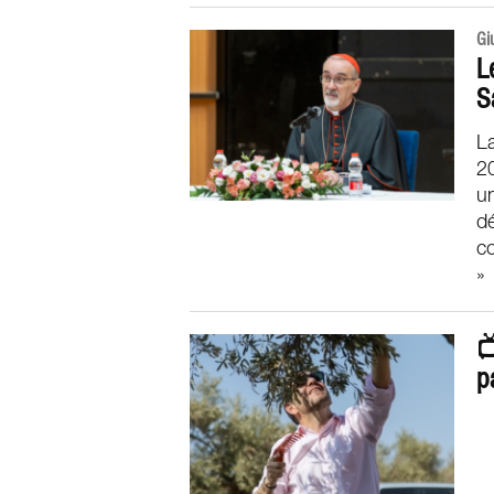
Gi
L
S
L
20
un
d
co
»

p