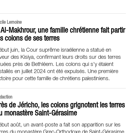
cile Lemoine
 Al-Makhrour, une famille chrétienne fait partir
es colons de ses terres
but juin, la Cour suprême israélienne a statué en
veur des Kisiya, confirmant leurs droits sur des terres
tuées près de Bethléem. Les colons qui s'y étaient
stallés en juillet 2024 ont été expulsés. Une première
ctoire pour cette famille de chrétiens palestiniens.
daction
rès de Jéricho, les colons grignotent les terres
u monastère Saint-Gérasime
but août, un avant-poste a fait son apparition sur les
erres du monastère Grec-Orthodoxe de Saint-Gérasime