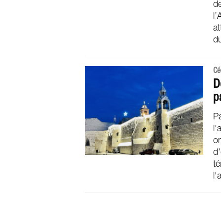
de
l’
at
du
Cé
D
p
Pa
l'
on
d’
té
l'