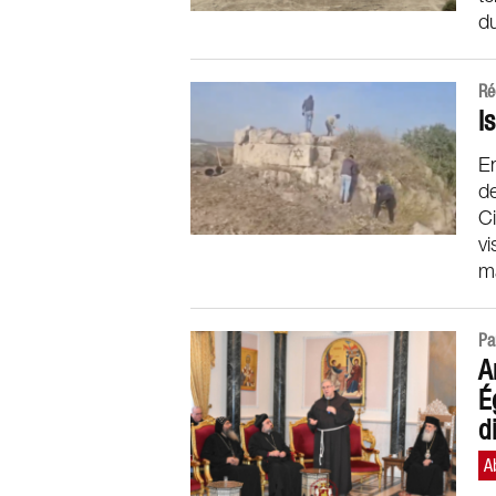
d
Ré
I
E
de
Ci
vi
ma
Pa
A
É
d