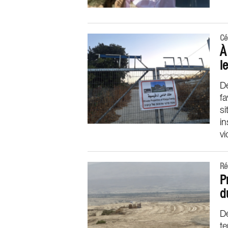
Cé
À
l
Dé
fa
si
in
vi
Ré
P
d
Dé
t