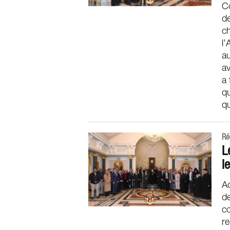
Co
de
ch
l’
a
av
a 
q
qu
Ré
L
l
Ac
de
co
re