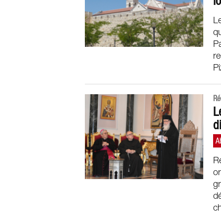
l
Le
qu
Pa
re
Pi
Ré
L
d
R
or
gr
dé
ch