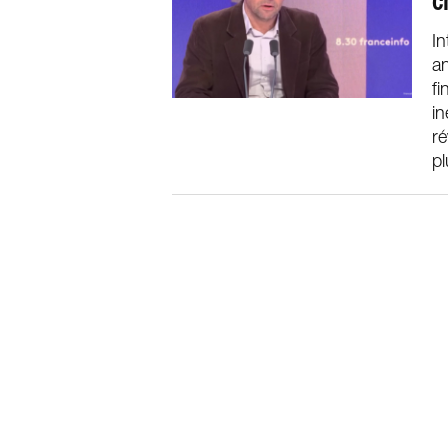
c
In
an
fi
in
ré
pl