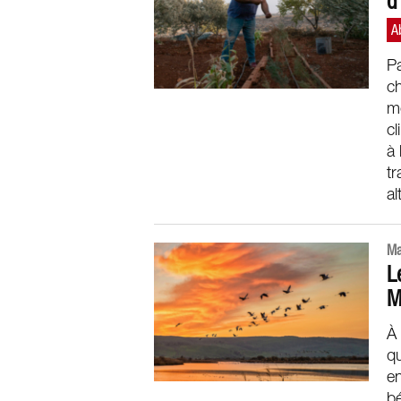
d
Pa
ch
mo
cl
à 
tr
al
Ma
L
M
À 
qu
en
bé