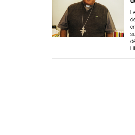
d
Le
de
cr
su
d
Li