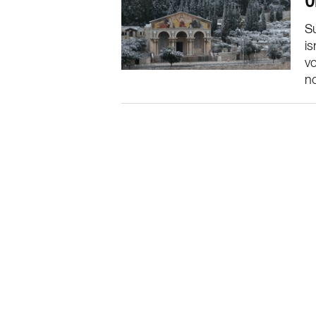
O
Su
is
vo
no