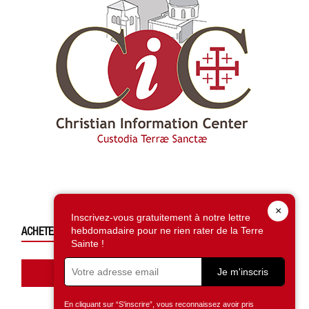
×
Inscrivez-vous gratuitement à notre lettre
ACHETEZ CE NUMÉRO
hebdomadaire pour ne rien rater de la Terre
Sainte !
Accédez à la boutique
Je m'inscris
En cliquant sur “S'inscrire”, vous reconnaissez avoir pris