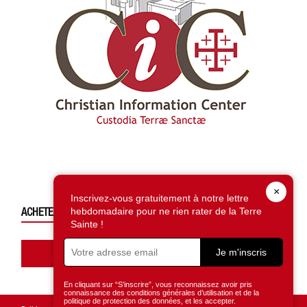
×
Inscrivez-vous gratuitement à notre lettre
hebdomadaire pour ne rien rater de la Terre
ACHETEZ CE NUMÉRO
Sainte !
Accédez à la boutique
Je m'inscris
En cliquant sur “S'inscrire”, vous reconnaissez avoir pris
connaissance des conditions générales d’utilisation et de la
politique de protection des données, et les accepter.