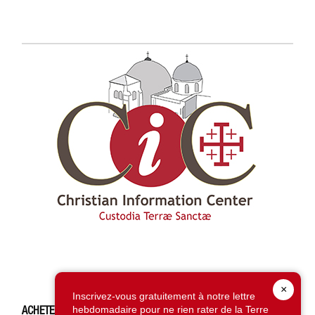
×
Inscrivez-vous gratuitement à notre lettre
ACHETEZ CE NUMÉRO
hebdomadaire pour ne rien rater de la Terre