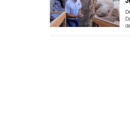
J
De
Da
d