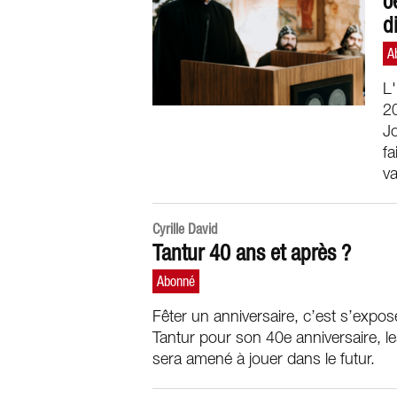
o
d
L'
20
Jo
fa
va
Cyrille David
Tantur 40 ans et après ?
Fêter un anniversaire, c’est s’expos
Tantur pour son 40e anniversaire, le
sera amené à jouer dans le futur.