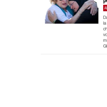
p
Da
la
ch
vo
m
Gh