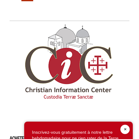
×
Inscrivez-vous gratuitement à notre lettre
ACHETEZ CE NUMÉRO
hebdomadaire pour ne rien rater de la Terre