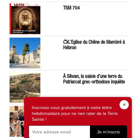
TSM 704
📺L’Eglise du Chêne de Mambré à
Hébron
À Silwan, la saisie d’une terre du
Patriarcat grec-orthodoxe inquiète
×
Inscrivez-vous gratuitement à notre lettre
Léon XIV préoccupé par la situation
hebdomadaire pour ne rien rater de la Terre
en Terre Sainte
Sainte !
Je m'inscris