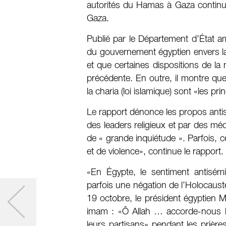
autorités du Hamas à Gaza continuen
Gaza.
Publié par le Département d’État amé
du gouvernement égyptien envers la l
et que certaines dispositions de la 
précédente. En outre, il montre que
la charia (loi islamique) sont «les pri
Le rapport dénonce les propos anti
des leaders religieux et par des mé
de « grande inquiétude ». Parfois, 
et de violence», continue le rapport.
«En Égypte, le sentiment antisémi
parfois une négation de l’Holocauste 
19 octobre, le président égyptien 
imam : «Ô Allah … accorde-nous la v
leurs partisans» pendant les prière