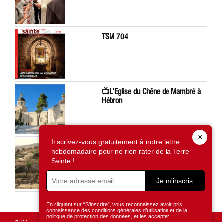
TSM 704
📺L’Eglise du Chêne de Mambré à
Hébron
×
Inscrivez-vous gratuitement à notre lettre
À Silwan, la saisie d’une terre du
hebdomadaire pour ne rien rater de la Terre
Patriarcat grec-orthodoxe inquiète
Sainte !
Je m'inscris
En cliquant sur “S'inscrire”, vous reconnaissez avoir pris
connaissance des conditions générales d’utilisation et de la
politique de protection des données, et les accepter.