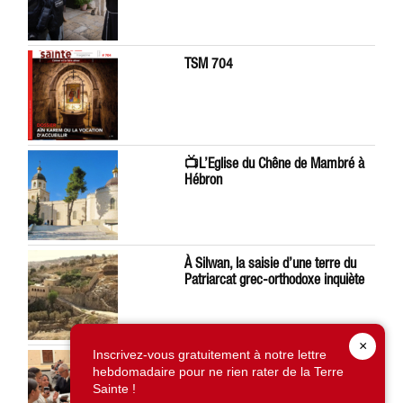
TSM 704
📺L’Eglise du Chêne de Mambré à
Hébron
À Silwan, la saisie d’une terre du
Patriarcat grec-orthodoxe inquiète
×
Inscrivez-vous gratuitement à notre lettre
Léon XIV préoccupé par la situation
hebdomadaire pour ne rien rater de la Terre
en Terre Sainte
Sainte !