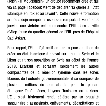
(Jeish -al Moudjahidin), un groupe récemment créé et qui
via sa page Facebook vient de déclarer “la guerre à l’État
islamique en Irak et au Levant”. Cette nouvelle formation
armée a déjà marqué les esprits en remportant, vendredi 3
janvier, une victoire éclatante contre l’EIIL dans la ville
d’Alep (prise du quartier général de l’EIIL près de l’hôpital
Qadi Askar).
Pour rappel, l’EIIL, déjà actif en Irak, a pour ambition de
créer un état islamique à cheval sur l’Irak, la Syrie et le
Liban et fit son apparition en Syrie au début de l’année
2013. Écartant et écrasant rapidement les autres
composantes de la rébellion syrienne dans les zones
libérées de l’autorité gouvernementale, il se compose de
plusieurs milliers de combattants pour la plupart
étrangers: Tchétchènes, Libyens, Tunisiens ou Irakiens.
L’EIIL s’est tristement rendu célèbre par sa brutalité
sanguinaire : assassinats, enlèvements, décapitations et