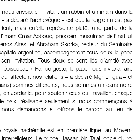
nous envoie, en invitant un rabbin et un imam dans la
– a déclaré l’archevêque – est que la religion n’est pas
ient, mais qu’elle représente plutôt une partie de la
 l’imam Omar Abboud, président musulman de l’Institut
Buenos Aires, et Abraham Skorka, recteur du Séminaire
 capitale argentine, accompagneront tous deux le pape
 son invitation. Tous deux se sont liés d’amitié avec
épiscopat. « Par ce geste, le pape nous invite à faire
 qui affectent nos relations – a déclaré Mgr Lingua – et
mans) sommes différents, nous sommes un dans notre
, en Jordanie, pour soutenir ceux qui travaillent chaque
 de paix, réalisable seulement si nous commençons à
i nous demandons et offrons le pardon au lieu de
le royale hachémite est en première ligne, au Moyen-
interreligieux. Le prince Hassan bin Talal, oncle du roi