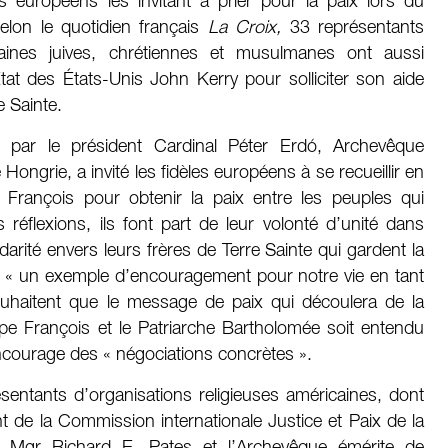
européens les invitant à prier pour la paix lors du
selon le quotidien français
La Croix,
33 représentants
icaines juives, chrétiennes et musulmanes ont aussi
tat des États-Unis John Kerry pour solliciter son aide
e Sainte.
par le président Cardinal Péter Erdó, Archevêque
ngrie, a invité les fidèles européens à se recueillir en
 François pour obtenir la paix entre les peuples qui
s réflexions, ils font part de leur volonté d’unité dans
lidarité envers leurs frères de Terre Sainte qui gardent la
nt « un exemple d’encouragement pour notre vie en tant
souhaitent que le message de paix qui découlera de la
e François et le Patriarche Bartholomée soit entendu
 encourage des « négociations concrètes ».
résentants d’organisations religieuses américaines, dont
 de la Commission internationale Justice et Paix de la