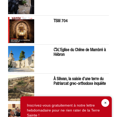
TSM 704
📺L’Eglise du Chêne de Mambré à
Hébron
À Silwan, la saisie d’une terre du
Patriarcat grec-orthodoxe inquiète
×
Inscrivez-vous gratuitement à notre lettre
Léon XIV préoccupé par la situation
hebdomadaire pour ne rien rater de la Terre
en Terre Sainte
Sainte !