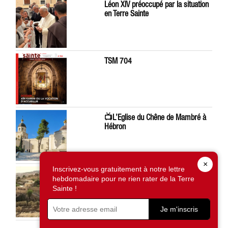
Léon XIV préoccupé par la situation
en Terre Sainte
TSM 704
📺L’Eglise du Chêne de Mambré à
Hébron
×
Inscrivez-vous gratuitement à notre lettre
À Silwan, la saisie d’une terre du
hebdomadaire pour ne rien rater de la Terre
Patriarcat grec-orthodoxe inquiète
Sainte !
Je m'inscris