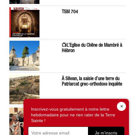
TSM 704
📺L’Eglise du Chêne de Mambré à
Hébron
À Silwan, la saisie d’une terre du
Patriarcat grec-orthodoxe inquiète
×
Inscrivez-vous gratuitement à notre lettre
Léon XIV préoccupé par la situation
hebdomadaire pour ne rien rater de la Terre
en Terre Sainte
Sainte !
Je m'inscris