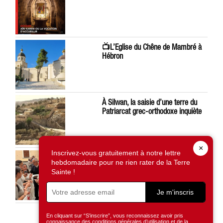
📺L’Eglise du Chêne de Mambré à
Hébron
À Silwan, la saisie d’une terre du
Patriarcat grec-orthodoxe inquiète
×
Inscrivez-vous gratuitement à notre lettre
Léon XIV préoccupé par la situation
hebdomadaire pour ne rien rater de la Terre
en Terre Sainte
Sainte !
Je m'inscris
En cliquant sur “S'inscrire”, vous reconnaissez avoir pris
connaissance des conditions générales d’utilisation et de la